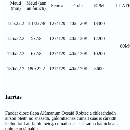
Meud
Meud (ann
Seòrsa
Gràn
RPM
LUAT
(mm)
an òirlich)
115x22.2
4-1/2x7/8
T27/T29
40#-120#
13300
125x22.2
5x7/8
T27/T29
40#-120#
12200
80M
150x22.2
6x7/8
T27/T29
40#-120#
10200
180x22.2
180x22.2
T27/T29
40#-120#
8600
Iarrtas
Faodar diosc flapa Alùmanum Ocsaid Robtec a chleachdadh
airson bleith no snasadh, gnìomhachas cumail suas is càraidh,
leithid toirt air falbh meirg, cumail suas is càradh chàraichean,
puingean tàthaidh.