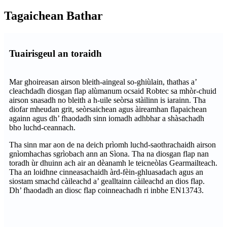
Tagaichean Bathar
Tuairisgeul an toraidh
Mar ghoireasan airson bleith-aingeal so-ghiùlain, thathas a’
cleachdadh diosgan flap alùmanum ocsaid Robtec sa mhòr-chuid
airson snasadh no bleith a h-uile seòrsa stàilinn is iarainn. Tha
diofar mheudan grit, seòrsaichean agus àireamhan flapaichean
againn agus dh’ fhaodadh sinn iomadh adhbhar a shàsachadh
bho luchd-ceannach.
Tha sinn mar aon de na deich prìomh luchd-saothrachaidh airson
gnìomhachas sgrìobach ann an Sìona. Tha na diosgan flap nan
toradh ùr dhuinn ach air an dèanamh le teicneòlas Gearmailteach.
Tha an loidhne cinneasachaidh àrd-fèin-ghluasadach agus an
siostam smachd càileachd a’ gealltainn càileachd an dios flap.
Dh’ fhaodadh an diosc flap coinneachadh ri inbhe EN13743.