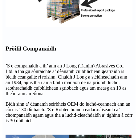
Pròifil Companaidh
’S e companaidh a th’ ann an J Long (Tianjin) Abrasives Co.,
Ltd. a tha gu sònraichte a’ dèanamh cuibhlichean gearraidh is
bleith ceangailte ri roisinn. Chaidh J Long a stèidheachadh ann
an 1984, agus tha i air a bhith mar aon de na prìomh luchd-
saothrachaidh cuibhlichean sgrìobach agus am measg an 10 as
fheàrr ann an Sìona.
Bidh sinn a’ dèanamh seirbheis OEM do luchd-ceannach ann an
còrr is 130 dùthaich. ’S e Robtec branda eadar-nàiseanta a’
chompanaidh agam agus tha a luchd-cleachdaidh a’ tighinn à còrr
is 30 dùthaich.