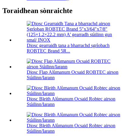
Toraidhean sònraichte
Diosc gearraidh tana a bharrachd sgrìobach
ROBTEC Brand 5R...
Diosc Flap Alùmanum Ocsaid ROBTEC airson
Stàilinn/Iarann
Diosc Bleith Alùmanum Ocsaid Robtec airson
Stàilinn/Iarann
Diosc Bleith Alùmanum Ocsaid Robtec airson
Stàilinn/Iarann