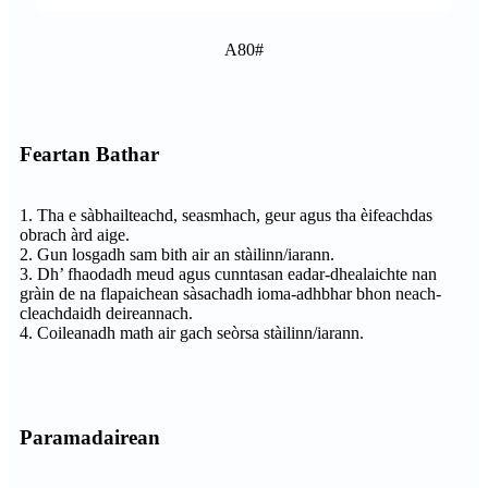
A80#
Feartan Bathar
1. Tha e sàbhailteachd, seasmhach, geur agus tha èifeachdas
obrach àrd aige.
2. Gun losgadh sam bith air an stàilinn/iarann.
3. Dh’ fhaodadh meud agus cunntasan eadar-dhealaichte nan
gràin de na flapaichean sàsachadh ioma-adhbhar bhon neach-
cleachdaidh deireannach.
4. Coileanadh math air gach seòrsa stàilinn/iarann.
Paramadairean