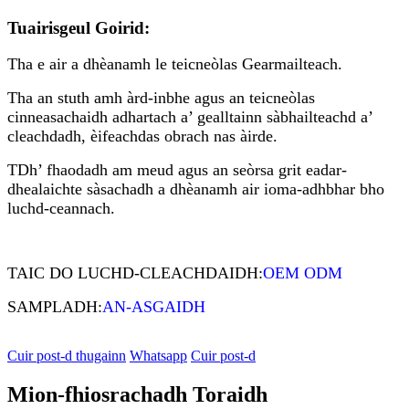
Tuairisgeul Goirid:
Tha e air a dhèanamh le teicneòlas Gearmailteach.
Tha an stuth amh àrd-inbhe agus an teicneòlas
cinneasachaidh adhartach a’ gealltainn sàbhailteachd a’
cleachdadh, èifeachdas obrach nas àirde.
T
Dh’ fhaodadh am meud agus an seòrsa grit eadar-
dhealaichte sàsachadh a dhèanamh air ioma-adhbhar bho
luchd-ceannach.
TAIC DO LUCHD-CLEACHDAIDH:
OEM ODM
SAMPLADH:
AN-ASGAIDH
Cuir post-d thugainn
Whatsapp
Cuir post-d
Mion-fhiosrachadh Toraidh