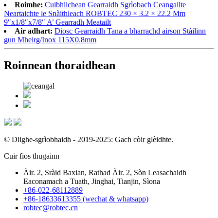
Roimhe:
Cuibhlichean Gearraidh Sgrìobach Ceangailte
Neartaichte le Snàithleach ROBTEC 230 × 3.2 × 22.2 Mm
9″x1/8″x7/8″ A’ Gearradh Meatailt
Air adhart:
Diosc Gearraidh Tana a bharrachd airson Stàilinn
gun Mheirg/Inox 115X0.8mm
Roinnean thoraidhean
© Dlighe-sgrìobhaidh - 2019-2025: Gach còir glèidhte.
Cuir fios thugainn
Àir. 2, Sràid Baxian, Rathad Àir. 2, Sòn Leasachaidh
Eaconamach a Tuath, Jinghai, Tianjin, Sìona
+86-022-68112889
+86-18633613355 (wechat & whatsapp)
robtec@robtec.cn