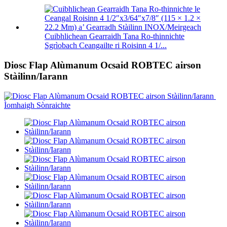
Cuibhlichean Gearraidh Tana Ro-thinnichte
Sgrìobach Ceangailte ri Roisinn 4 1/...
Diosc Flap Alùmanum Ocsaid ROBTEC airson
Stàilinn/Iarann