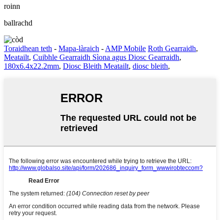
roinn
ballrachd
Toraidhean teth
-
Mapa-làraich
-
AMP Mobile
Roth Gearraidh
,
Meatailt
,
Cuibhle Gearraidh Sìona agus Diosc Gearraidh
,
180x6.4x22.2mm
,
Diosc Bleith Meatailt
,
diosc bleith
,