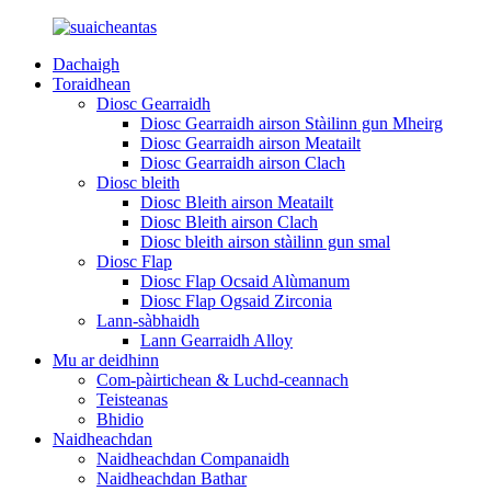
Dachaigh
Toraidhean
Diosc Gearraidh
Diosc Gearraidh airson Stàilinn gun Mheirg
Diosc Gearraidh airson Meatailt
Diosc Gearraidh airson Clach
Diosc bleith
Diosc Bleith airson Meatailt
Diosc Bleith airson Clach
Diosc bleith airson stàilinn gun smal
Diosc Flap
Diosc Flap Ocsaid Alùmanum
Diosc Flap Ogsaid Zirconia
Lann-sàbhaidh
Lann Gearraidh Alloy
Mu ar deidhinn
Com-pàirtichean & Luchd-ceannach
Teisteanas
Bhidio
Naidheachdan
Naidheachdan Companaidh
Naidheachdan Bathar