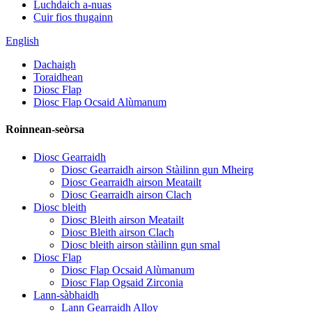
Luchdaich a-nuas
Cuir fios thugainn
English
Dachaigh
Toraidhean
Diosc Flap
Diosc Flap Ocsaid Alùmanum
Roinnean-seòrsa
Diosc Gearraidh
Diosc Gearraidh airson Stàilinn gun Mheirg
Diosc Gearraidh airson Meatailt
Diosc Gearraidh airson Clach
Diosc bleith
Diosc Bleith airson Meatailt
Diosc Bleith airson Clach
Diosc bleith airson stàilinn gun smal
Diosc Flap
Diosc Flap Ocsaid Alùmanum
Diosc Flap Ogsaid Zirconia
Lann-sàbhaidh
Lann Gearraidh Alloy