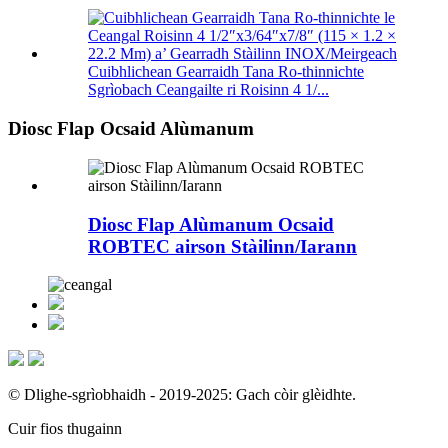
Cuibhlichean Gearraidh Tana Ro-thinnichte
Sgrìobach Ceangailte ri Roisinn 4 1/...
Diosc Flap Ocsaid Alùmanum
Diosc Flap Alùmanum Ocsaid
ROBTEC airson Stàilinn/Iarann
© Dlighe-sgrìobhaidh - 2019-2025: Gach còir glèidhte.
Cuir fios thugainn