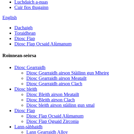
Luchdaich a-nuas
Cuir fios thugainn
English
Dachaigh
Toraidhean
Diosc Flap
Diosc Flap Ocsaid Alùmanum
Roinnean-seòrsa
Diosc Gearraidh
Diosc Gearraidh airson Stàilinn gun Mheirg
Diosc Gearraidh airson Meatailt
Diosc Gearraidh airson Clach
Diosc bleith
Diosc Bleith airson Meatailt
Diosc Bleith airson Clach
Diosc bleith airson stàilinn gun smal
Diosc Flap
Diosc Flap Ocsaid Alùmanum
Diosc Flap Ogsaid Zirconia
Lann-sàbhaidh
Lann Gearraidh Alloy