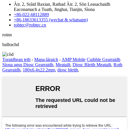
Àir. 2, Sràid Baxian, Rathad Àir. 2, Sòn Leasachaidh
Eaconamach a Tuath, Jinghai, Tianjin, Sìona
+86-022-68112889
+86-18633613355 (wechat & whatsapp)
robtec@robtec.cn
roinn
ballrachd
Toraidhean teth
-
Mapa-làraich
-
AMP Mobile
Cuibhle Gearraidh
Sìona agus Diosc Gearraidh
,
Meatailt
,
Diosc Bleith Meatailt
,
Roth
Gearraidh
,
180x6.4x22.2mm
,
diosc bleith
,