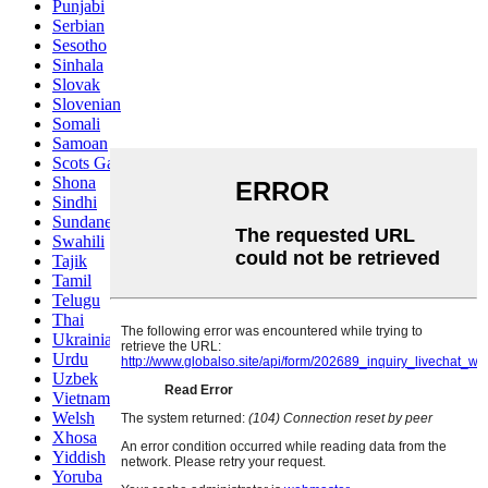
Punjabi
Serbian
Sesotho
Sinhala
Slovak
Slovenian
Somali
Samoan
Scots Gaelic
Shona
Sindhi
Sundanese
Swahili
Tajik
Tamil
Telugu
Thai
Ukrainian
Urdu
Uzbek
Vietnamese
Welsh
Xhosa
Yiddish
Yoruba