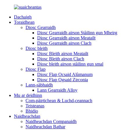
Dachaigh
Toraidhean
Diosc Gearraidh
Diosc Gearraidh airson Stàilinn gun Mheirg
Diosc Gearraidh airson Meatailt
Diosc Gearraidh airson Clach
Diosc bleith
Diosc Bleith airson Meatailt
Diosc Bleith airson Clach
Diosc bleith airson stàilinn gun smal
Diosc Flap
Diosc Flap Ocsaid Alùmanum
Diosc Flap Ogsaid Zirconia
Lann-sàbhaidh
Lann Gearraidh Alloy
Mu ar deidhinn
Com-pàirtichean & Luchd-ceannach
Teisteanas
Bhidio
Naidheachdan
Naidheachdan Companaidh
Naidheachdan Bathar