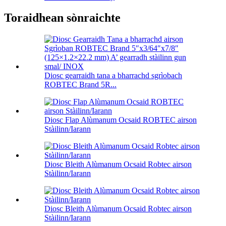
Toraidhean sònraichte
Diosc gearraidh tana a bharrachd sgrìobach
ROBTEC Brand 5R...
Diosc Flap Alùmanum Ocsaid ROBTEC airson
Stàilinn/Iarann
Diosc Bleith Alùmanum Ocsaid Robtec airson
Stàilinn/Iarann
Diosc Bleith Alùmanum Ocsaid Robtec airson
Stàilinn/Iarann